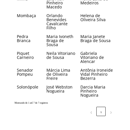
Pinheiro
Medeiros
Macedo
Mombaça
Orlando
Helena de
Benevides
Oliveira Silva
Cavalcante
Filho
Pedra
Maria Ivoneth
Maria Janete
Branca
Braga de
Braga de Sousa
Sousa
Piquet
Neila Vitoriano
Gabriela
Carneiro
de Sousa
Vitoriano de
Alencar
Senador
Márcia Lima
Antônia Ironeide
Pompeu
de Oliveira
Vidal Pinheiro
Freire
Bezerra
Solonópole
José Webston
Darcia Maria
Nogueira
Pinheiro
Nogueira
Mostrando de 1 até 7 de 7 registros
❮
1
❯