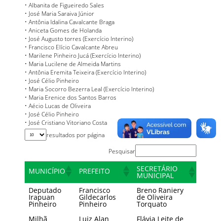
• Albanita de Figueiredo Sales
• José Maria Saraiva Júnior
• Antônia Idalina Cavalcante Braga
• Aniceta Gomes de Holanda
• José Augusto torres (Exercício Interino)
• Francisco Elício Cavalcante Abreu
• Marilene Pinheiro Jucá (Exercício Interino)
• Maria Lucilene de Almeida Martins
• Antônia Eremita Teixeira (Exercício Interino)
• José Célio Pinheiro
• Maria Socorro Bezerra Leal (Exercício Interino)
• Maria Erenice dos Santos Barros
• Aécio Lucas de Oliveira
• José Célio Pinheiro
• José Cristiano Vitoriano Costa
resultados por página
Pesquisar
SECRETÁRIO
MUNICÍPIO
PREFEITO
MUNICIPAL
Deputado
Francisco
Breno Raniery
Irapuan
Gildecarlos
de Oliveira
Pinheiro
Pinheiro
Torquato
Milhã
Luiz Alan
Flávia Leite de