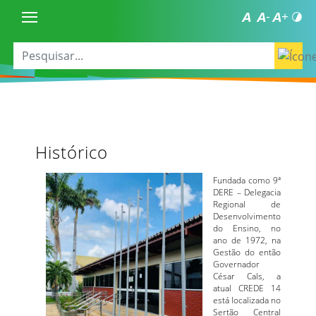
Histórico
Fundada como 9ª
DERE – Delegacia
Regional de
Desenvolvimento
do Ensino, no
ano de 1972, na
Gestão do então
Governador
César Cals, a
atual CREDE 14
está localizada no
Sertão Central